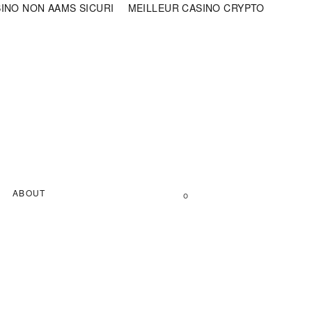
INO NON AAMS SICURI
MEILLEUR CASINO CRYPTO
ABOUT
0