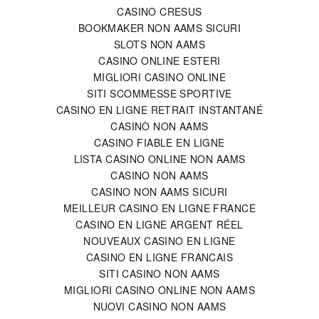
CASINO CRESUS
BOOKMAKER NON AAMS SICURI
SLOTS NON AAMS
CASINO ONLINE ESTERI
MIGLIORI CASINO ONLINE
SITI SCOMMESSE SPORTIVE
CASINO EN LIGNE RETRAIT INSTANTANÉ
CASINÒ NON AAMS
CASINO FIABLE EN LIGNE
LISTA CASINO ONLINE NON AAMS
CASINO NON AAMS
CASINO NON AAMS SICURI
MEILLEUR CASINO EN LIGNE FRANCE
CASINO EN LIGNE ARGENT RÉEL
NOUVEAUX CASINO EN LIGNE
CASINO EN LIGNE FRANCAIS
SITI CASINO NON AAMS
MIGLIORI CASINO ONLINE NON AAMS
NUOVI CASINO NON AAMS