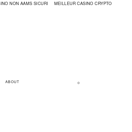
INO NON AAMS SICURI
MEILLEUR CASINO CRYPTO
ABOUT
0