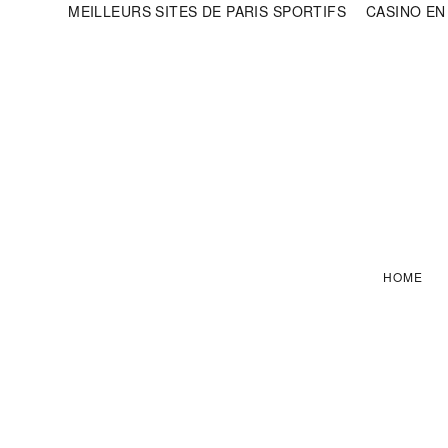
MEILLEURS SITES DE PARIS SPORTIFS
CASINO EN
HOME